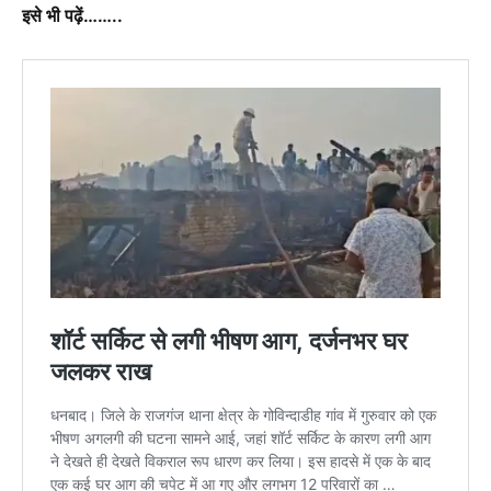
इसे भी पढ़ें……..