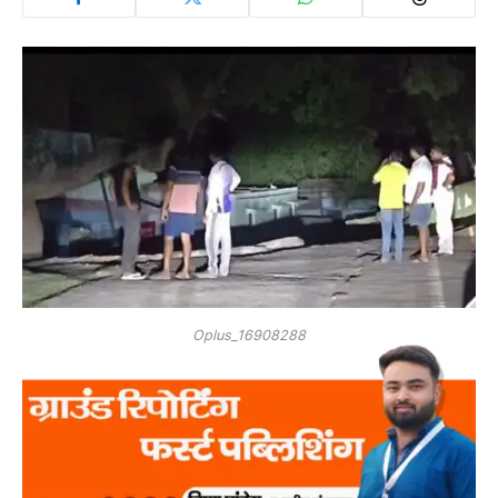
Oplus_16908288