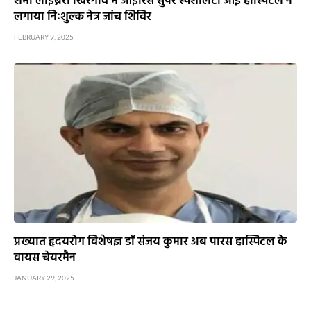
शमा लाइब्रेरी खिरगांव में आइरिस सुपर स्पेशलिटी आई हॉस्पिटल ने
लगाया निःशुल्क नेत्र जांच शिविर
FEBRUARY 9, 2025
प्रख्यात हृदयरोग विशेषज्ञ डाॅ संजय कुमार अब पारस हास्पिटल के
वायस चेयरमैन
JANUARY 29, 2025