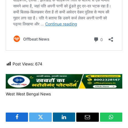
Post Views:
674
West
West Bengal News
Facebook
Twitter
LinkedIn
Email
WhatsA