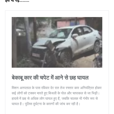
इसे भी पढ़ें………