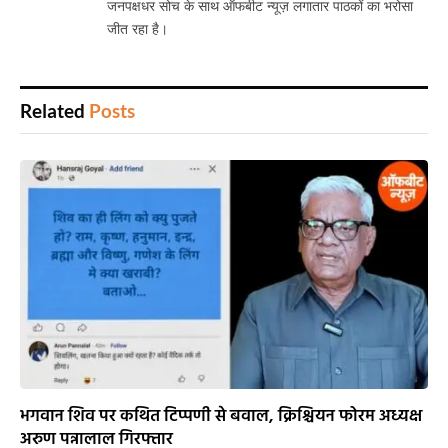
ऑफबीट न्यूज़ वर्ष 2022 से एक स्वतंत्र और भरोसेमंद डिजिटल
न्यूज़ प्लेटफॉर्म के रूप में सुधि पाठकों की सेवा कर रहा है। यह
झारखंड, छत्तीसगढ़ सहित देश के विभिन्न राज्यों की अहम, जमीनी
और ऑफबीट खबरें निष्पक्षता के साथ प्रस्तुत करता है। ऑफबीट
न्यूज़ का उद्देश्य जनहित से जुड़े मुद्दों को प्रमुखता देना और सच्ची
पत्रकारिता को मजबूत करना है। इसके सीनियर एडिटर डॉक्टर
अमरनाथ पाठक और रेजिडेंट एडिटर विष्णु पांडेय हैं, जिनके पास
दशकों का पत्रकारिता अनुभव है। अनुभव, विश्वसनीयता और
जनपक्षधर सोच के साथ ऑफबीट न्यूज़ लगातार पाठकों का भरोसा
जीत रहा है।
Related
Posts