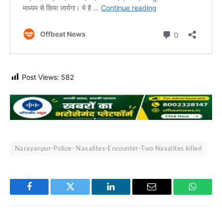
Post Views:
582
Narayanpur-Police- Naxalites-Encounter-Two Naxalites killed
Facebook
Twitter
LinkedIn
Email
WhatsA