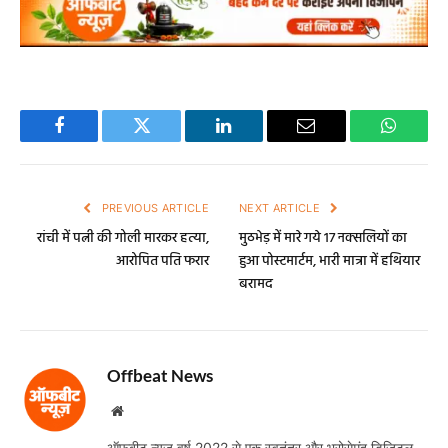
Facebook
Twitter
LinkedIn
Email
WhatsA
PREVIOUS ARTICLE
NEXT ARTICLE
रांची में पत्नी की गोली मारकर हत्या,
मुठभेड़ में मारे गये 17 नक्सलियों का
आरोपित पति फरार
हुआ पोस्टमार्टम, भारी मात्रा में हथियार
बरामद
Offbeat News
Website
ऑफबीट न्यूज़ वर्ष 2022 से एक स्वतंत्र और भरोसेमंद डिजिटल