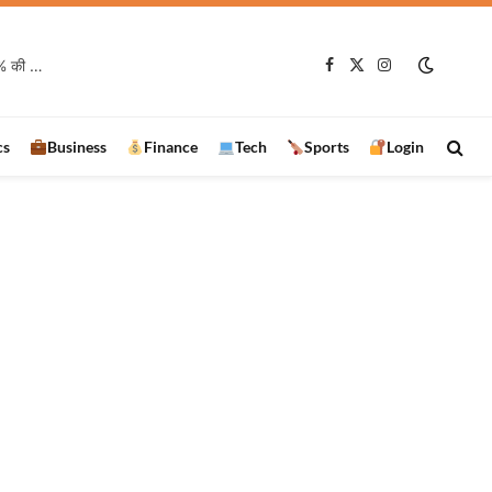
झारखंड में बारिश का अजब खेल! एक जिले में सामान्य से 13% ज्यादा, दूसरे में 60% की कमी
Facebook
X
Instagram
(Twitter)
cs
Business
Finance
Tech
Sports
Login