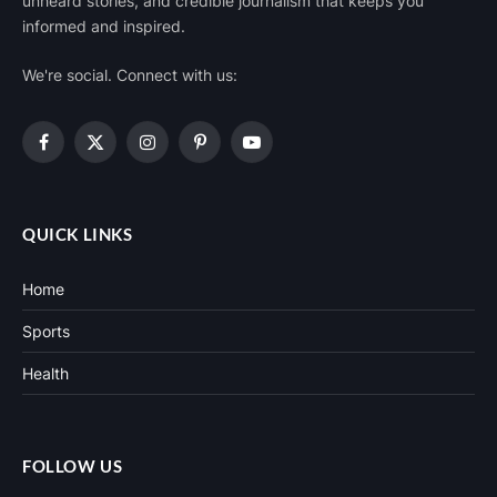
unheard stories, and credible journalism that keeps you
informed and inspired.
We're social. Connect with us:
Facebook
X
Instagram
Pinterest
YouTube
(Twitter)
QUICK LINKS
Home
Sports
Health
FOLLOW US