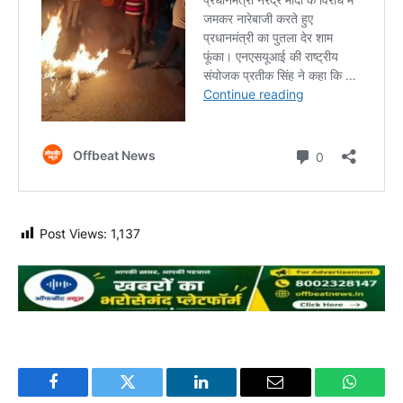
Post Views:
1,137
Facebook
Twitter
LinkedIn
Email
WhatsA