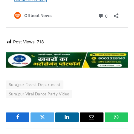
Post Views:
718
Surajpur Forest Department
Surajpur Viral Dance Party Video
Facebook
Twitter
LinkedIn
Email
WhatsA