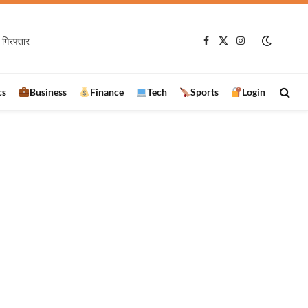
गिरफ्तार
Facebook
X
Instagram
(Twitter)
cs
Business
Finance
Tech
Sports
Login