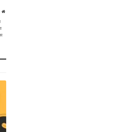
Website
त
ता
का