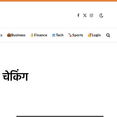
Facebook
X
Instagram
(Twitter)
cs
Business
Finance
Tech
Sports
Login
 चेकिंग