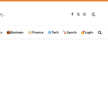
रामानुजगंज में VB-G RAM G प्रशिक्षण कार्यक्रम, 97 हितग्राहियों को बांटे स्वेच्छा अनुदान के चेक
Facebook
X
Instagram
(Twitter)
cs
Business
Finance
Tech
Sports
Login