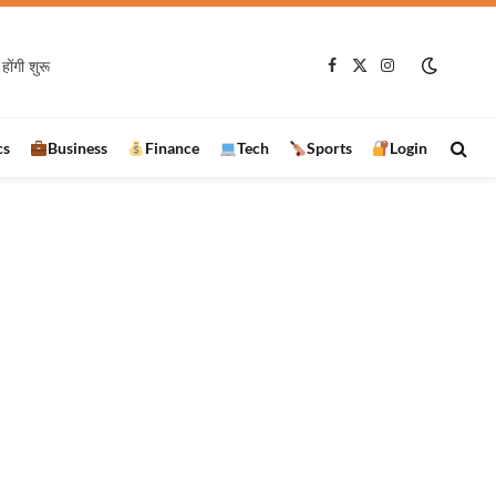
होंगी शुरू
Facebook
X
Instagram
(Twitter)
cs
Business
Finance
Tech
Sports
Login