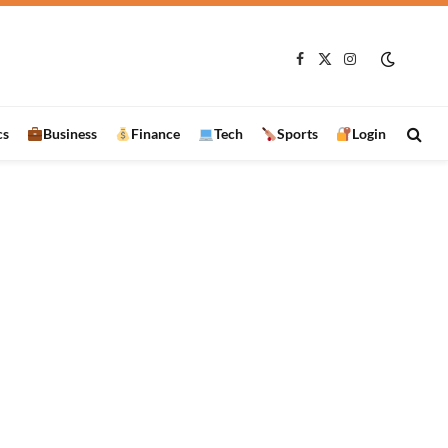
Facebook
X
Instagram
(Twitter)
cs
Business
Finance
Tech
Sports
Login