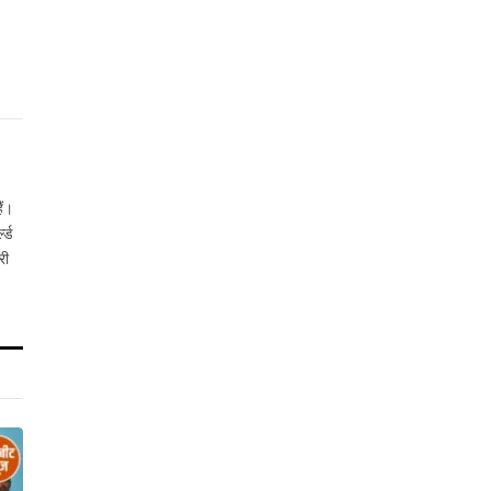
ैं।
ल्ड
री