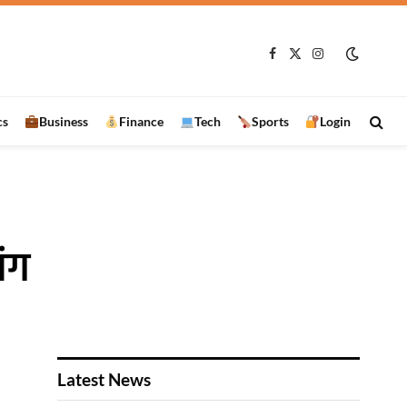
रामानुजगंज में VB-G RAM G प्रशिक्षण कार्यक्रम, 97 हितग्राहियों को बांटे स्वेच्छा अनुदान के चेक
Facebook
X
Instagram
(Twitter)
cs
Business
Finance
Tech
Sports
Login
ंग
Latest News