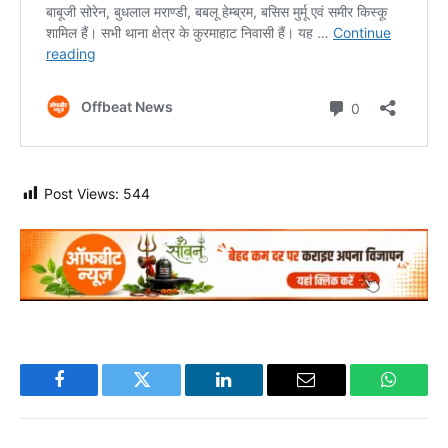
Post Views:
544
Facebook
Twitter
LinkedIn
Email
WhatsA