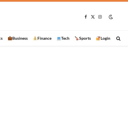
रामानुजगंज में VB-G RAM G प्रशिक्षण कार्यक्रम, 97 हितग्राहियों को बांटे स्वेच्छा अनुदान के चेक
Facebook
X
Instagram
(Twitter)
cs
Business
Finance
Tech
Sports
Login