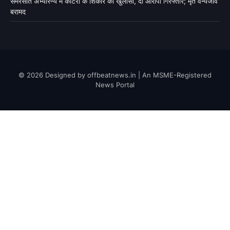
सेमरसोत अभ्यारण्य में कोटरी के शिकार का खुलासा, दो आरोपी गिरफ्तार; मृत वन्यजीव
बरामद
© 2026 Designed by offbeatnews.in | An MSME-Registered
News Portal