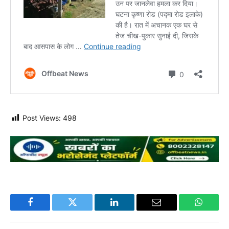
Post Views:
498
Facebook
Twitter
LinkedIn
Email
WhatsA