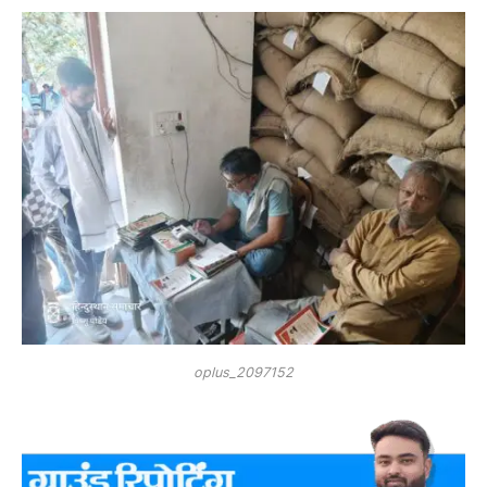
oplus_2097152