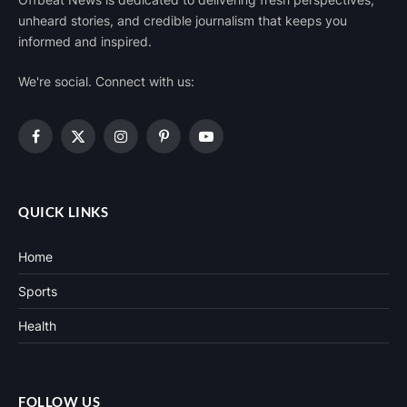
Offbeat News is dedicated to delivering fresh perspectives,
unheard stories, and credible journalism that keeps you
informed and inspired.
We're social. Connect with us:
Facebook
X
Instagram
Pinterest
YouTube
(Twitter)
QUICK LINKS
Home
Sports
Health