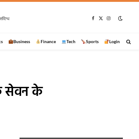
संदिग्ध
Facebook
X
Instagram
(Twitter)
cs
Business
Finance
Tech
Sports
Login
 सेवन के