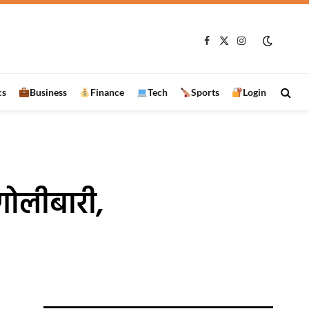
Facebook
X
Instagram
(Twitter)
cs
Business
Finance
Tech
Sports
Login
 गोलीबारी,