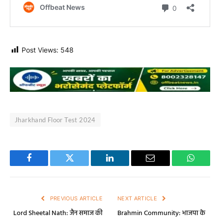
Post Views:
548
Jharkhand Floor Test 2024
Facebook
Twitter
LinkedIn
Email
WhatsA
PREVIOUS ARTICLE
NEXT ARTICLE
Lord Sheetal Nath: जैन समाज की
Brahmin Community: भाजपा के