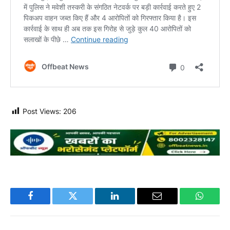
Post Views:
206
Facebook
Twitter
LinkedIn
Email
WhatsA