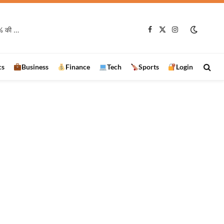
झारखंड में बारिश का अजब खेल! एक जिले में सामान्य से 13% ज्यादा, दूसरे में 60% की कमी
Facebook
X
Instagram
(Twitter)
cs
Business
Finance
Tech
Sports
Login