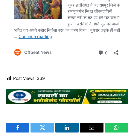
Post Views:
369
Facebook
Twitter
LinkedIn
Email
WhatsA