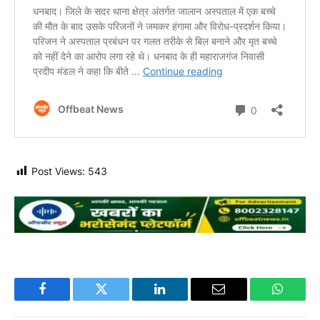
Post Views:
543
Facebook
Twitter
LinkedIn
Email
WhatsA