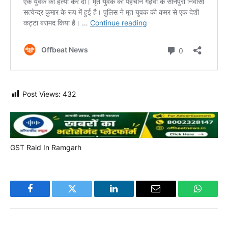
Post Views:
432
GST Raid In Ramgarh
Facebook
Twitter
LinkedIn
Email
WhatsA