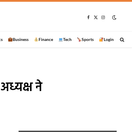
Facebook
X
Instagram
(Twitter)
cs
Business
Finance
Tech
Sports
Login
ध्यक्ष ने