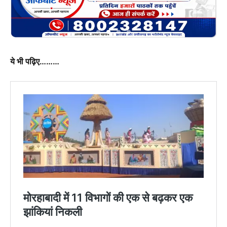
ये भी पढ़िए………