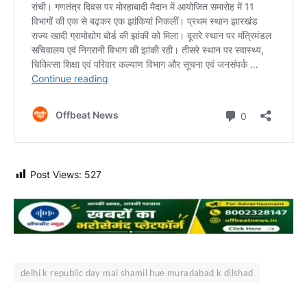
Post Views:
527
delhi k republic day mai shamil hue muradabad k dilshad