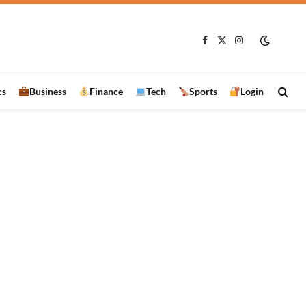
रामानुजगंज में VB-G RAM G प्रशिक्षण कार्यक्रम, 97 हितग्राहियों को बांटे स्वेच्छा अनुदान के चेक
Facebook
X
Instagram
(Twitter)
cs
Business
Finance
Tech
Sports
Login