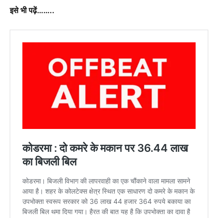
इसे भी पढ़ें……..