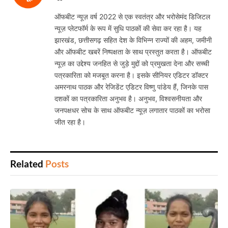
झारखंड की तीन बेटियां भारतीय जूनियर महिला हॉकी टीम में
चयनित, इंग्लैंड-स्कॉटलैंड दौरे पर करेंगी देश का प्रतिनिधित्व
SPONSOR:
RKDF UNIVERSITY, RANCHI
JUNE 29, 2026
IPL 2026 : शुभमन गिल के शतक ने छीनी सूर्यवंशी की चमक,
गुजरात टाइटंस तीसरी बार फाइनल में
MAY 30, 2026