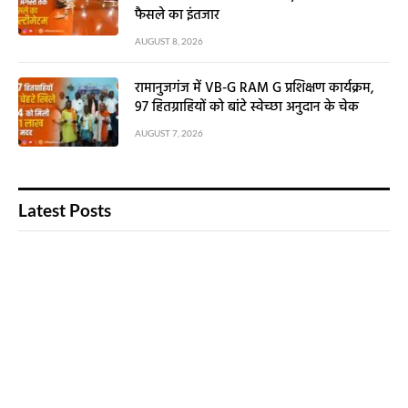
Offbeat News is dedicated to delivering fresh perspectives,
unheard stories, and credible journalism that keeps you
informed and inspired.
We're social. Connect with us:
Facebook
X
Instagram
Pinterest
YouTube
(Twitter)