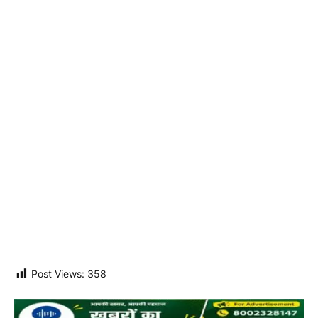
PREVIOUS ARTICLE
NEXT ARTICLE
झारखंड ट्रेजरी घोटाले में ईडी की एंट्री:
आम आदमी पर ईंधन की मार : पेट्रोल-
करोड़ों की फर्जी निकासी पर शिकंजा,
डीजल के दाम बढ़े, सीएनजी भी महंगी
कई अफसरों पर गहराया संकट
Offbeat News
Website
ऑफबीट न्यूज़ वर्ष 2022 से एक स्वतंत्र और भरोसेमंद डिजिटल
न्यूज़ प्लेटफॉर्म के रूप में सुधि पाठकों की सेवा कर रहा है। यह
झारखंड, छत्तीसगढ़ सहित देश के विभिन्न राज्यों की अहम, जमीनी
और ऑफबीट खबरें निष्पक्षता के साथ प्रस्तुत करता है। ऑफबीट
न्यूज़ का उद्देश्य जनहित से जुड़े मुद्दों को प्रमुखता देना और सच्ची
पत्रकारिता को मजबूत करना है। इसके सीनियर एडिटर डॉक्टर
अमरनाथ पाठक और रेजिडेंट एडिटर विष्णु पांडेय हैं, जिनके पास