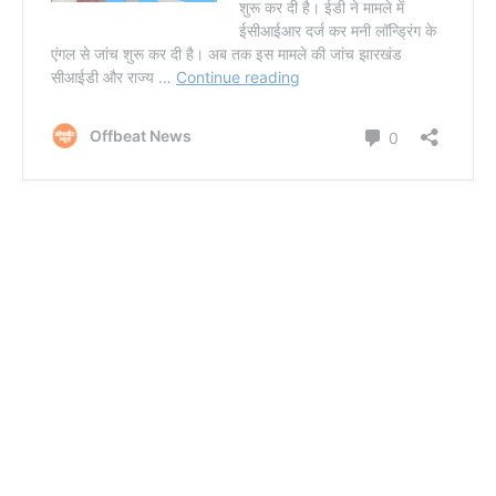
Post Views:
358
PBKS Vs MI
Facebook
Twitter
LinkedIn
Email
WhatsA