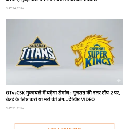
Rashifal 08 August 2026 : किस राशि के खुलेंगे
तरक्की के रास्ते? कहीं बन न जाए विवाद की स्थिति,
जानें आज का हाल
AUGUST 8, 2026
इतिहास के पन्नों में 08 अगस्त : एक नारे ने हिला दी
थी अंग्रेजी हुकूमत, यहीं से तेज हुई आजादी की
आखिरी लड़ाई
AUGUST 8, 2026
जेपीएससी-जेएसएससी आंदोलन में पहली बार
सरकार से आमने-सामने बातचीत, 10 अगस्त तक
फैसले का इंतजार
AUGUST 8, 2026
रामानुजगंज में VB-G RAM G प्रशिक्षण कार्यक्रम,
97 हितग्राहियों को बांटे स्वेच्छा अनुदान के चेक
AUGUST 7, 2026