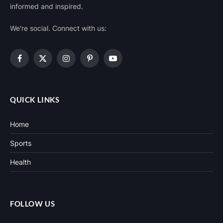
जाए विवाद की स्थिति, जानें आज का हाल
इतिहास के पन्नों में 08 अगस्त : एक नारे ने हिला दी थी अंग्रेजी हुकूमत, यहीं से तेज
हुई आजादी की आखिरी लड़ाई
जेपीएससी-जेएसएससी आंदोलन में पहली बार सरकार से आमने-सामने बातचीत, 10
अगस्त तक फैसले का इंतजार
रामानुजगंज में VB-G RAM G प्रशिक्षण कार्यक्रम, 97 हितग्राहियों को बांटे स्वेच्छा
अनुदान के चेक
रामानुजगंज पहुंचे स्वास्थ्य मंत्री, 100 बिस्तरीय अस्पताल की लंबित सुविधाएं जल्द
होंगी शुरू
© 2026 Designed by offbeatnews.in | An MSME-Registered
News Portal