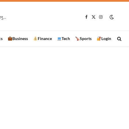
रामानुजगंज में VB-G RAM G प्रशिक्षण कार्यक्रम, 97 हितग्राहियों को बांटे स्वेच्छा अनुदान के चेक
Facebook
X
Instagram
(Twitter)
cs
Business
Finance
Tech
Sports
Login