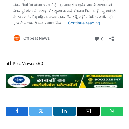
Post Views:
560
Facebook
Twitter
LinkedIn
Email
WhatsA