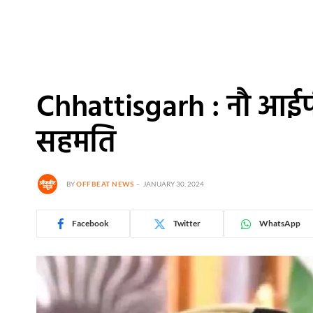
Chhattisgarh : नौ आईप
सहमति
BY
OFFBEAT NEWS
JANUARY 30, 2024
Facebook
Twitter
WhatsApp