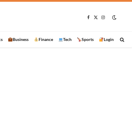
Facebook
X
Instagram
(Twitter)
cs
Business
Finance
Tech
Sports
Login