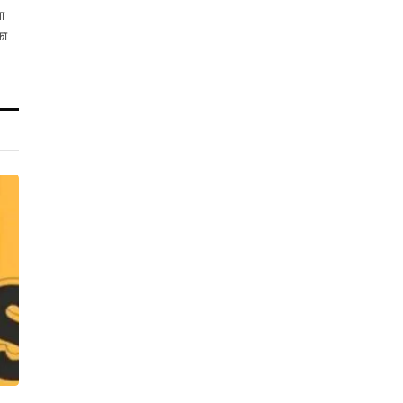
ता
का