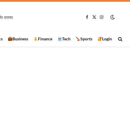
जीव बरामद
Facebook
X
Instagram
(Twitter)
cs
Business
Finance
Tech
Sports
Login