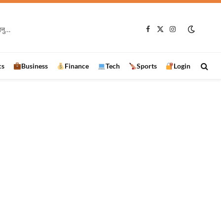
रामानुजगंज में VB-G RAM G प्रशिक्षण कार्यक्रम, 97 हितग्राहियों को बांटे स्वेच्छा अनुदान के चेक
Facebook
X
Instagram
(Twitter)
cs
Business
Finance
Tech
Sports
Login