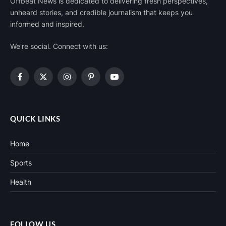
Offbeat News is dedicated to delivering fresh perspectives,
unheard stories, and credible journalism that keeps you
informed and inspired.
We're social. Connect with us:
Facebook
X
Instagram
Pinterest
YouTube
(Twitter)
QUICK LINKS
Home
Sports
Health
FOLLOW US