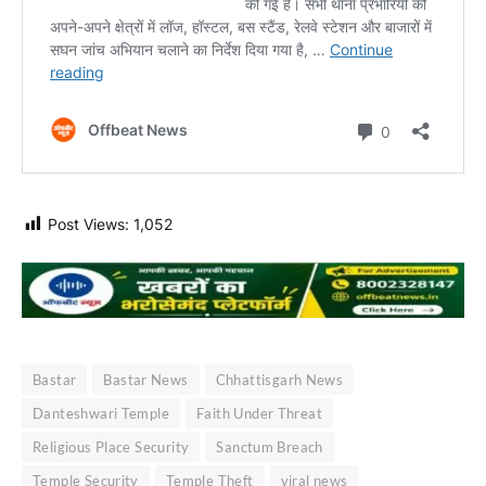
Post Views:
1,052
Bastar
Bastar News
Chhattisgarh News
Danteshwari Temple
Faith Under Threat
Religious Place Security
Sanctum Breach
Temple Security
Temple Theft
viral news