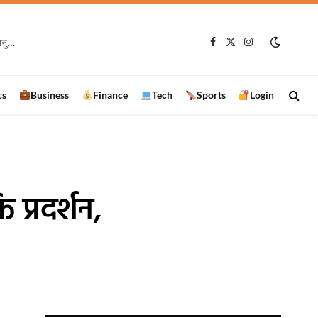
रामानुजगंज में VB-G RAM G प्रशिक्षण कार्यक्रम, 97 हितग्राहियों को बांटे स्वेच्छा अनुदान के चेक
Facebook
X
Instagram
(Twitter)
cs
Business
Finance
Tech
Sports
Login
 प्रदर्शन,