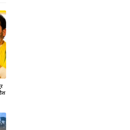
ुर
देश