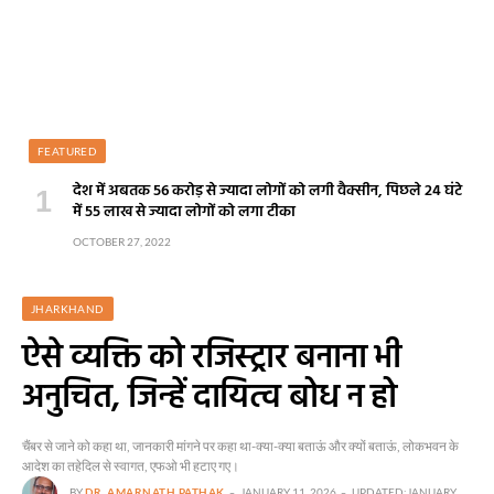
FEATURED
देश में अबतक 56 करोड़ से ज्यादा लोगों को लगी वैक्सीन, पिछले 24 घंटे
में 55 लाख से ज्यादा लोगों को लगा टीका
OCTOBER 27, 2022
JHARKHAND
ऐसे व्यक्ति को रजिस्ट्रार बनाना भी
अनुचित, जिन्हें दायित्व बोध न हो
चैंबर से जाने को कहा था, जानकारी मांगने पर कहा था-क्या-क्या बताऊं और क्यों बताऊं, लोकभवन के
आदेश का तहेदिल से स्वागत, एफओ भी हटाए गए।
BY
DR. AMARNATH PATHAK
JANUARY 11, 2026
UPDATED:
JANUARY