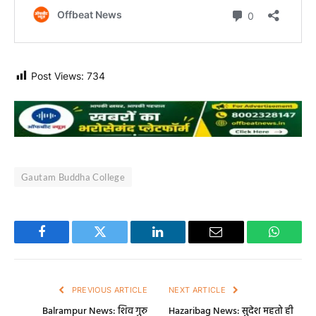
Post Views:
734
Gautam Buddha College
Facebook
Twitter
LinkedIn
Email
WhatsA
PREVIOUS ARTICLE
NEXT ARTICLE
Balrampur News: शिव गुरु
Hazaribag News: सुदेश महतो ही