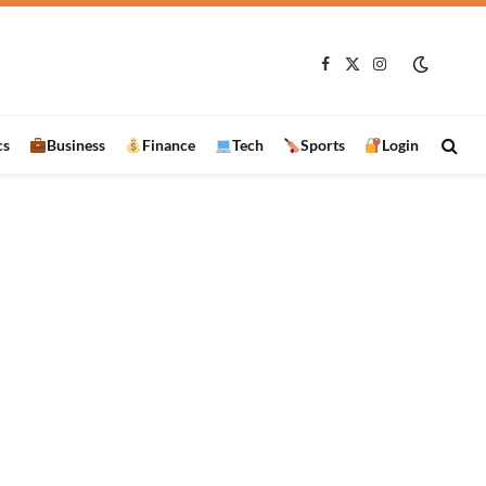
Facebook
X
Instagram
(Twitter)
cs
Business
Finance
Tech
Sports
Login