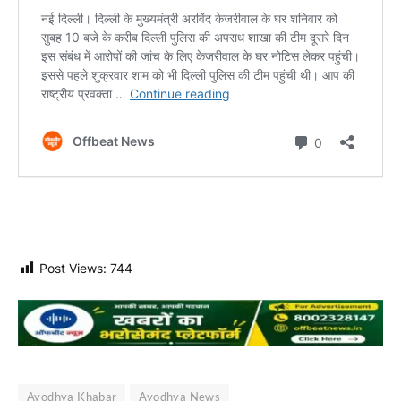
Post Views:
744
Ayodhya Khabar
Ayodhya News