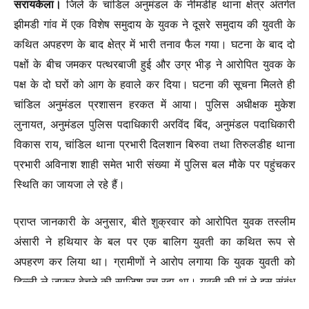
सरायकेला।
जिले के चांडिल अनुमंडल के नीमडीह थाना क्षेत्र अंतर्गत
झीमडी गांव में एक विशेष समुदाय के युवक ने दूसरे समुदाय की युवती के
कथित अपहरण के बाद क्षेत्र में भारी तनाव फैल गया। घटना के बाद दो
पक्षों के बीच जमकर पत्थरबाजी हुई और उग्र भीड़ ने आरोपित युवक के
पक्ष के दो घरों को आग के हवाले कर दिया। घटना की सूचना मिलते ही
चांडिल अनुमंडल प्रशासन हरकत में आया। पुलिस अधीक्षक मुकेश
लुनायत, अनुमंडल पुलिस पदाधिकारी अरविंद बिंद, अनुमंडल पदाधिकारी
विकास राय, चांडिल थाना प्रभारी दिलशान बिरुवा तथा तिरुलडीह थाना
प्रभारी अविनाश शाही समेत भारी संख्या में पुलिस बल मौके पर पहुंचकर
स्थिति का जायजा ले रहे हैं।
प्राप्त जानकारी के अनुसार, बीते शुक्रवार को आरोपित युवक तस्लीम
अंसारी ने हथियार के बल पर एक बालिग युवती का कथित रूप से
अपहरण कर लिया था। ग्रामीणों ने आरोप लगाया कि युवक युवती को
दिल्ली ले जाकर बेचने की साजिश रच रहा था। युवती की मां ने इस संबंध
में नीमडीह थाना प्रभारी संत कुमार को लिखित शिकायत दी थी, लेकिन