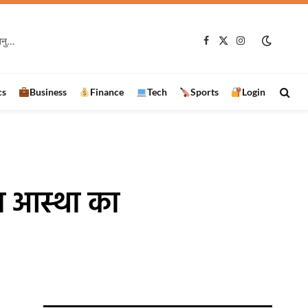
रामानुजगंज में VB-G RAM G प्रशिक्षण कार्यक्रम, 97 हितग्राहियों को बांटे स्वेच्छा अनुदान के चेक
Facebook
X
Instagram
(Twitter)
cs
Business
Finance
Tech
Sports
Login
़ा आस्था का